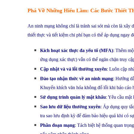
Phá Vỡ Những Hiểu Lầm: Các Bước Thiết T
An ninh mạng không chỉ là tránh sai sót mà còn là xây
thiết thực và tiết kiệm chi phí bạn có thể áp dụng ngay đ
Kích hoạt xác thực đa yếu tố (MFA)
: Thêm một
ứng dụng xác thực) vẫn có thể ngăn chặn truy cập
Cập nhật và vá lỗi thường xuyên
: Luôn cập nhậ
Đào tạo nhận thức về an ninh mạng
: Hướng dẫ
Khuyến khích văn hóa không đổ lỗi khi báo cáo 
Sử dụng trình quản lý mật khẩu
: Yêu cầu mật 
Sao lưu dữ liệu thường xuyên
: Áp dụng quy tắc
tra sao lưu định kỳ để đảm bảo hiệu quả khi có 
Phân đoạn mạng
: Tách biệt hệ thống quan trọ