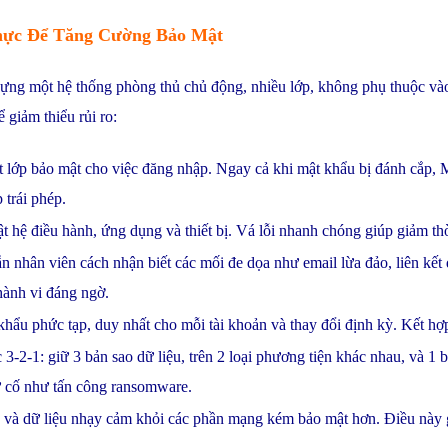
hực Để Tăng Cường Bảo Mật
 dựng một hệ thống phòng thủ chủ động, nhiều lớp, không phụ thuộc và
ể giảm thiểu rủi ro:
 lớp bảo mật cho việc đăng nhập. Ngay cả khi mật khẩu bị đánh cắp, 
 trái phép.
t hệ điều hành, ứng dụng và thiết bị. Vá lỗi nhanh chóng giúp giảm thờ
n nhân viên cách nhận biết các mối đe dọa như email lừa đảo, liên kế
hành vi đáng ngờ.
khẩu phức tạp, duy nhất cho mỗi tài khoản và thay đổi định kỳ. Kết 
 3-2-1: giữ 3 bản sao dữ liệu, trên 2 loại phương tiện khác nhau, và 1
sự cố như tấn công ransomware.
ng và dữ liệu nhạy cảm khỏi các phần mạng kém bảo mật hơn. Điều này 