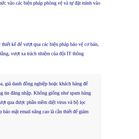
 mức vào các biện pháp phòng vệ và tự đặt mình vào
hiết kế để vượt qua các biện pháp bảo vệ cơ bản,
tầng, vượt xa trách nhiệm của đội IT thông
óa
,
giả
danh
đồng
nghiệp
hoặc
khách
hàng
để
ng
tin
đăng
nhập
.
Không
giống
như
spam
hàng
ượt
qua
được
phần
mềm
diệt
virus
và
bộ
lọc
p
bảo
mật
email
nâng
cao
là
cần
thiết
để
giảm