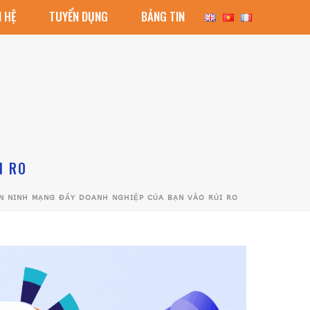
N HỆ
TUYỂN DỤNG
BẢNG TIN
I RO
 NINH MẠNG ĐẨY DOANH NGHIỆP CỦA BẠN VÀO RỦI RO