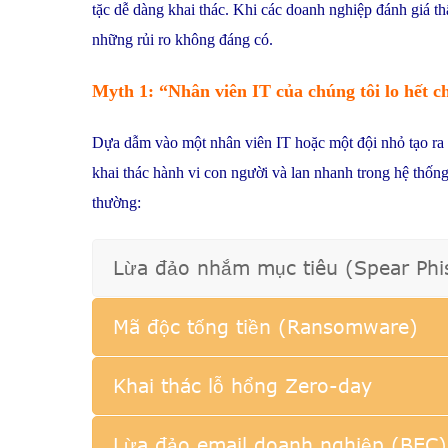
tặc dễ dàng khai thác. Khi các doanh nghiệp đánh giá t
những rủi ro không đáng có.
Myth 1: “Nhân viên IT của chúng tôi lo hết 
Dựa dẫm vào một nhân viên IT hoặc một đội nhỏ tạo ra
khai thác hành vi con người và lan nhanh trong hệ thống
thường:
Lừa đảo nhắm mục tiêu (Spear Phi
Mã độc tống tiền (Ransomware)
Khai thác lỗ hổng Zero-day
Lừa đảo email doanh nghiệp (BEC)