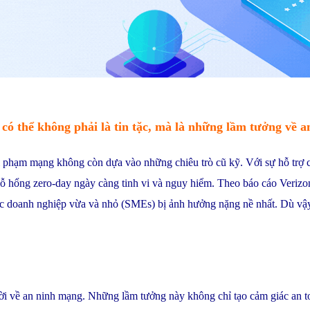
 có thể không phải là tin tặc, mà là những lầm tưởng về 
 phạm mạng không còn dựa vào những chiêu trò cũ kỹ. Với sự hỗ trợ của
c lỗ hổng zero-day ngày càng tinh vi và nguy hiểm. Theo báo cáo Ver
các doanh nghiệp vừa và nhỏ (SMEs) bị ảnh hưởng nặng nề nhất. Dù vậy
ời về an ninh mạng. Những lầm tưởng này không chỉ tạo cảm giác an to