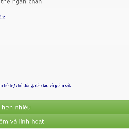
 thể ngăn chặn
bản:
 hỗ trợ chủ động, đào tạo và giám sát.
n hơn nhiều
iệm và linh hoạt