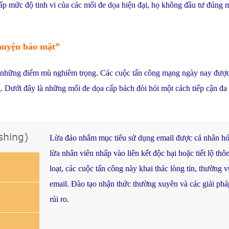
hấp mức độ tinh vi của các mối đe dọa hiện đại, họ không đầu tư đúng
chuyện bảo mật”
 những điểm mù nghiêm trọng. Các cuộc tấn công mạng ngày nay được t
. Dưới đây là những mối đe dọa cấp bách đòi hỏi một cách tiếp cận đa 
shing)
Lừa
đảo
nhắm
mục
tiêu
sử
dụng
email
được
cá
nhân
h
lừa
nhân
viên
nhấp
vào
liên
kết
độc
hại
hoặc
tiết
lộ
thô
loạt
,
các
cuộc
tấn
công
này
khai
thác
lòng
tin,
thường
v
email. Đào
tạo
nhận
thức
thường
xuyên
và
các
giải
phá
rủi
ro.