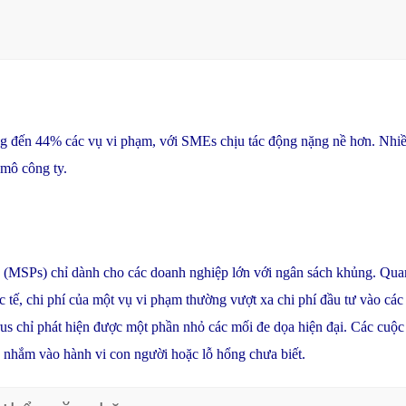
ến 44% các vụ vi phạm, với SMEs chịu tác động nặng nề hơn. Nhiều 
 mô công ty.
 (MSPs) chỉ dành cho các doanh nghiệp lớn với ngân sách khủng. Qua
c tế, chi phí của một vụ vi phạm thường vượt xa chi phí đầu tư vào cá
rus chỉ phát hiện được một phần nhỏ các mối đe dọa hiện đại. Các cuộc 
h nhắm vào hành vi con người hoặc lỗ hổng chưa biết.