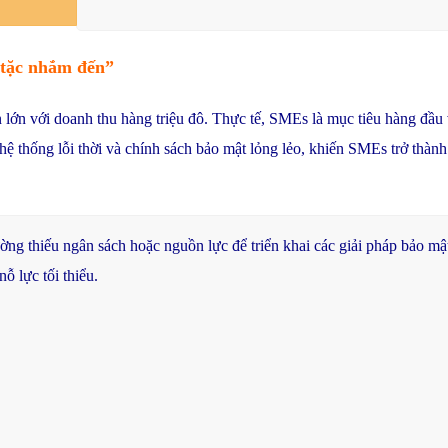
n tặc nhắm đến”
n lớn với doanh thu hàng triệu đô. Thực tế, SMEs là mục tiêu hàng đầu
c hệ thống lỗi thời và chính sách bảo mật lỏng lẻo, khiến SMEs trở th
ường
thiếu
ngân
sách
hoặc
nguồn
lực
để
triển
khai
các
giải
pháp
bảo
mậ
nỗ
lực
tối
thiểu
.