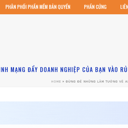
PHÂN PHỐI PHẦN MỀM BẢN QUYỀN
PHẦN CỨNG
LIÊ
INH MẠNG ĐẨY DOANH NGHIỆP CỦA BẠN VÀO RỦ
HOME
»
ĐỪNG ĐỂ NHỮNG LẦM TƯỞNG VỀ AN