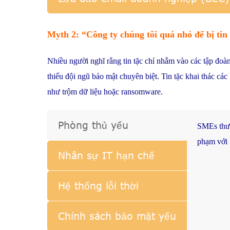
Myth 2: “Công ty chúng tôi quá nhỏ để bị ti
Nhiều người nghĩ rằng tin tặc chỉ nhắm vào các tập đoà
thiếu đội ngũ bảo mật chuyên biệt. Tin tặc khai thác cá
như trộm dữ liệu hoặc ransomware.
Phòng thủ yếu
SMEs
th
phạm
với
Nhân sự IT hạn chế
Hệ thống lỗi thời
Chính sách bảo mật yếu