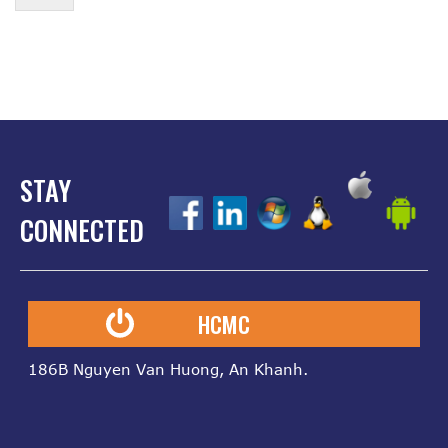
STAY
z
z
z
z
z
CONNECTED
HCMC
186B Nguyen Van Huong, An Khanh.