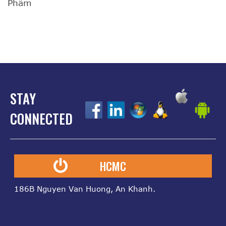
Phâm
STAY
z
z
z
z
z
CONNECTED
HCMC
186B Nguyen Van Huong, An Khanh.