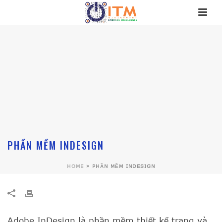
PHẦN MỀM INDESIGN
HOME
»
PHẦN MỀM INDESIGN
Adobe InDesign là phần mềm thiết kế trang và