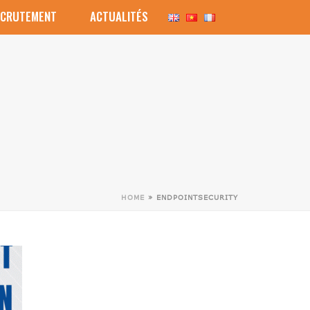
ECRUTEMENT
ACTUALITÉS
Bitdefender GravityZone
HOME
»
ENDPOINTSECURITY