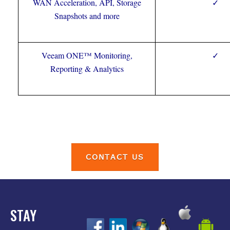
WAN Acceleration, API, Storage
✓
Snapshots and more
Veeam ONE™ Monitoring,
✓
Reporting & Analytics
CONTACT US
STAY
z
z
z
z
z