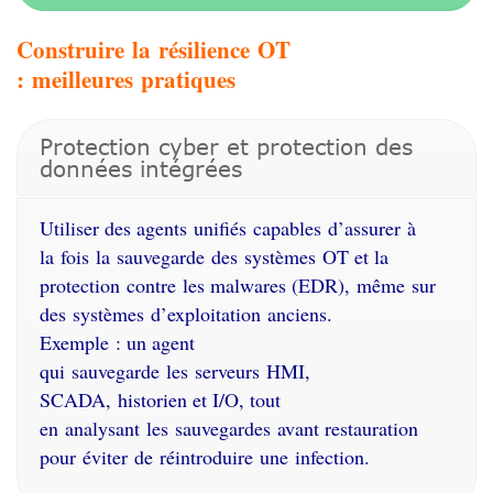
Construire
la
résilience
OT
:
meilleures
pratiques
Protection cyber et protection des
données intégrées
Utiliser des agents
unifiés
capables
d’assurer
à
la
fois
la
sauvegarde
des
systèmes
OT et la
protection
contre
les malwares (EDR),
même
sur
des
systèmes
d’exploitation
anciens
.
Exemple
: un agent
qui
sauvegarde
les
serveurs
HMI,
SCADA,
historien
et I/O, tout
en
analysant
les
sauvegardes
avant restauration
pour
éviter
de
réintroduire
une
infection.