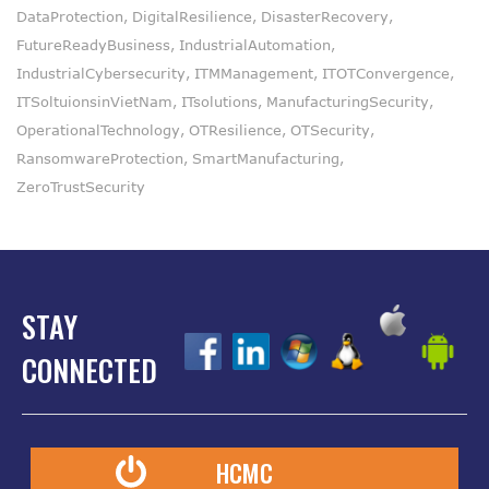
DataProtection
DigitalResilience
DisasterRecovery
,
,
,
FutureReadyBusiness
IndustrialAutomation
,
,
IndustrialCybersecurity
ITMManagement
ITOTConvergence
,
,
,
ITSoltuionsinVietNam
ITsolutions
ManufacturingSecurity
,
,
,
OperationalTechnology
OTResilience
OTSecurity
,
,
,
RansomwareProtection
SmartManufacturing
,
,
ZeroTrustSecurity
STAY
z
z
z
z
z
CONNECTED
HCMC