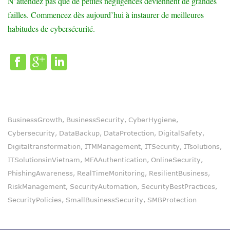
N’attendez pas que de petites négligences deviennent de grandes
failles. Commencez dès aujourd’hui à instaurer de meilleures
habitudes de cybersécurité.
BusinessGrowth
BusinessSecurity
CyberHygiene
,
,
,
Cybersecurity
DataBackup
DataProtection
DigitalSafety
,
,
,
,
Digitaltransformation
ITMManagement
ITSecurity
ITsolutions
,
,
,
,
ITSolutionsinVietnam
MFAAuthentication
OnlineSecurity
,
,
,
PhishingAwareness
RealTimeMonitoring
ResilientBusiness
,
,
,
RiskManagement
SecurityAutomation
SecurityBestPractices
,
,
,
SecurityPolicies
SmallBusinessSecurity
SMBProtection
,
,