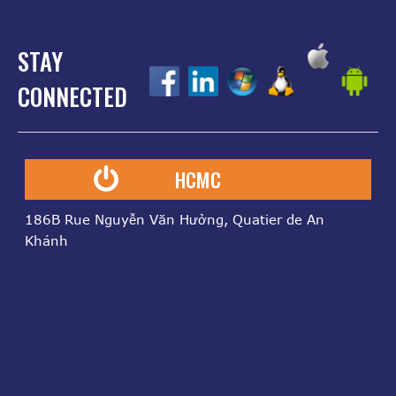
STAY
z
z
z
z
z
CONNECTED
HCMC
186B Rue Nguyễn Văn Hưởng, Quatier de An
Khánh