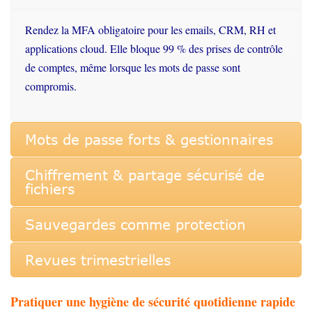
Rendez la MFA
obligatoire
pour les emails, CRM, RH et
applications cloud. Elle
bloque
99 % des prises de
contrôle
de
comptes
,
même
lorsque
les mots de passe
sont
compromis
.
Mots de passe forts & gestionnaires
Chiffrement & partage sécurisé de
fichiers
Sauvegardes comme protection
Revues trimestrielles
Pratiquer une hygiène de sécurité quotidienne rapide