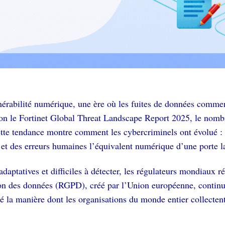
nérabilité numérique, une ère où les fuites de données comme
on le Fortinet Global Threat Landscape Report 2025, le nombre
e tendance montre comment les cybercriminels ont évolué : au
es et des erreurs humaines l’équivalent numérique d’une porte l
aptatives et difficiles à détecter, les régulateurs mondiaux ré
ion des données (RGPD), créé par l’Union européenne, continue
rmé la manière dont les organisations du monde entier collecten