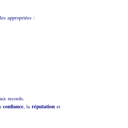
lles appropriées :
eaux records.
confiance
réputation
la
, la
et