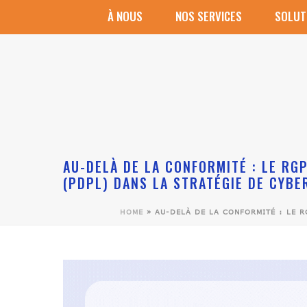
À NOUS
NOS SERVICES
SOLUT
Caméra Extérieure Arenti
Caméra D’intérieur Arenti
Kit De Sécurité Pour Villa
Kit De Sécurité Pour Appartement
Microsoft 365
Microsoft Windows
Microsoft Office
Solutions de Sauvegarde Ashay
AU-DELÀ DE LA CONFORMITÉ : LE RG
(PDPL) DANS LA STRATÉGIE DE CYBE
HOME
»
AU-DELÀ DE LA CONFORMITÉ : LE R