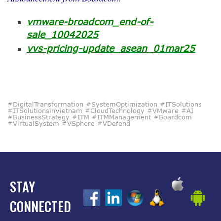
vmware-broadcom_end-of-
sale_10042025
vvs-pricing-update_asean_01mar25
#DigitalTransformation #SystemOptimization #ITSolutions
#ITSolutionsinVietnam #CloudTechnology #VMware #AI
#BusinessStrategy #ITM #ITMManagement #Boardcom
#VirtualSystem #vSphere #vDefend
STAY
z
z
z
z
z
CONNECTED